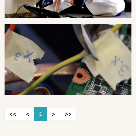
<<
<
1
>
>>